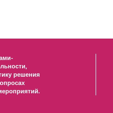
ами-
льности,
тику решения
вопросах
мероприятий.