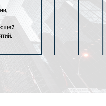
ии,
ающей
ятий.